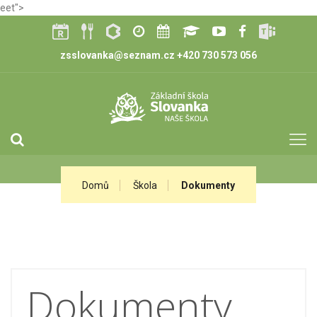
eet">
zsslovanka@seznam.cz
+420 730 573 056
Domů
Škola
Dokumenty
Dokumenty