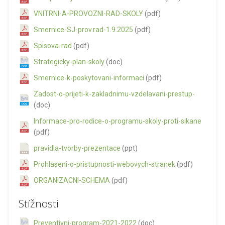
VNITRNI-A-PROVOZNI-RAD-SKOLY
(pdf)
Smernice-SJ-prov.rad-1.9.2025
(pdf)
Spisova-rad
(pdf)
Strategicky-plan-skoly
(doc)
Smernice-k-poskytovani-informaci
(pdf)
Zadost-o-prijeti-k-zakladnimu-vzdelavani-prestup-
(doc)
Informace-pro-rodice-o-programu-skoly-proti-sikane
(pdf)
pravidla-tvorby-prezentace
(ppt)
Prohlaseni-o-pristupnosti-webovych-stranek
(pdf)
ORGANIZACNI-SCHEMA
(pdf)
Stížnosti
Preventivni-program-2021-2022
(doc)