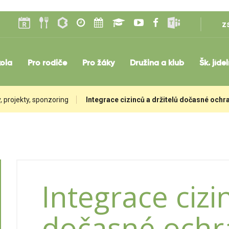
z
ola
Pro rodiče
Pro žáky
Družina a klub
Šk. jíde
, projekty, sponzoring
Integrace cizinců a držitelů dočasné ochr
Integrace cizi
dočasné ochr