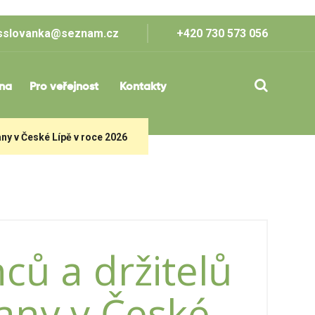
sslovanka@seznam.cz
+420 730 573 056
lna
Pro veřejnost
Kontakty
any v České Lípě v roce 2026
nců a držitelů
any v České