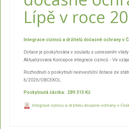
Lípě v roce 2
Integrace cizinců a držitelů dočasné ochrany v 
Dotace je poskytována v souladu s usnesením vlády 
Aktualizovaná Koncepce integrace cizinců - Ve vzá
Rozhodnutí o poskytnutí neinvestiční dotace ze stát
6/2026/OBCEKOL.
Poskytnutá částka:
289 315
Kč
Integrace-cizincu-a-drzitelu-docasne-ochrany-v-Ces