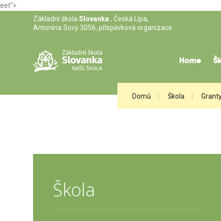
eet">
Základní škola
Slovanka
, Česká Lípa,
Antonína Sovy 3056, příspěvková organizace
Home
Šk
Domů
Škola
Granty
Škola