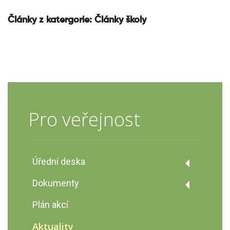
Články z katergorie:
Články školy
Pro veřejnost
Úřední deska
Úřední deska
Dokumenty
Podatelna školy
Dokumenty
Plán akcí
Výroční zprávy
Výzva č. 02_22_002 Šablony pro MŠ
Aktuality