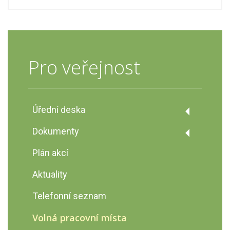
Pro veřejnost
Úřední deska
Úřední deska
Dokumenty
Podatelna školy
Dokumenty
Plán akcí
Výroční zprávy
Výzva č. 02_22_002 Šablony pro MŠ
Aktuality
a ZŠ I
GDPR
Telefonní seznam
Zveřejnění rozpočtu a
rozpočtového výhledu
Volná pracovní místa