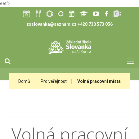
eet">
zsslovanka@seznam.cz
+420 730 573 056
Domů
Pro veřejnost
Volná pracovní místa
Volná pracovní