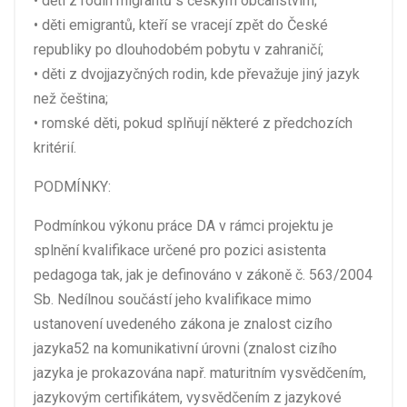
• děti z rodin migrantů s českým občanstvím;
• děti emigrantů, kteří se vracejí zpět do České
republiky po dlouhodobém pobytu v zahraničí;
• děti z dvojjazyčných rodin, kde převažuje jiný jazyk
než čeština;
• romské děti, pokud splňují některé z předchozích
kritérií.
PODMÍNKY:
Podmínkou výkonu práce DA v rámci projektu je
splnění kvalifikace určené pro pozici asistenta
pedagoga tak, jak je definováno v zákoně č. 563/2004
Sb. Nedílnou součástí jeho kvalifikace mimo
ustanovení uvedeného zákona je znalost cizího
jazyka52 na komunikativní úrovni (znalost cizího
jazyka je prokazována např. maturitním vysvědčením,
jazykovým certifikátem, vysvědčením z jazykové