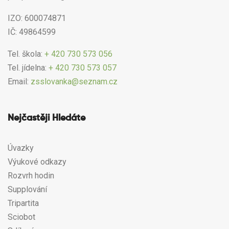
IZO: 600074871
IČ: 49864599
Tel. škola:
+ 420 730 573 056
Tel. jídelna:
+ 420 730 573 057
Email:
zsslovanka@seznam.cz
Nejčastěji Hledáte
Úvazky
Výukové odkazy
Rozvrh hodin
Supplování
Tripartita
Sciobot