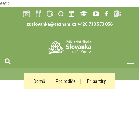
eet">
zsslovanka@seznam.cz
+420 730 573 056
Domů
Pro rodiče
Tripartity