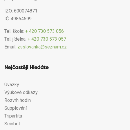
IZO: 600074871
IČ: 49864599
Tel. škola:
+ 420 730 573 056
Tel. jídelna:
+ 420 730 573 057
Email:
zsslovanka@seznam.cz
Nejčastěji Hledáte
Úvazky
Výukové odkazy
Rozvrh hodin
Supplování
Tripartita
Sciobot