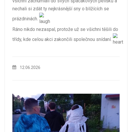
všichni zachumlali do svých spacákových pelíšků a
nechali si zdát ty nejkrásnější sny o blížících se
prázdninách.
Ráno nikdo nezaspal, protože už se všichni těšili do
třídy, kde celou akci zakončili společnou snídaní.
12.06.2026