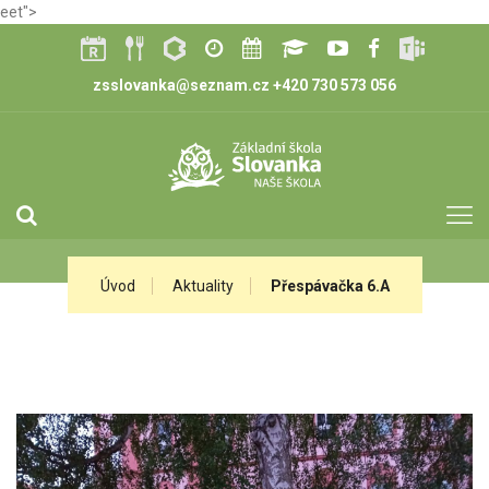
eet">
zsslovanka@seznam.cz
+420 730 573 056
Úvod
Aktuality
Přespávačka 6.A