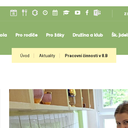
z
ola
Pro rodiče
Pro žáky
Družina a klub
Šk. jíde
Úvod
Aktuality
Pracovní činnosti v 8.B