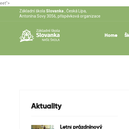
eet">
Základní škola
Slovanka
, Česká Lípa,
Antonína Sovy 3056, příspěvková organizace
Home
Šk
Aktuality
Letní prázdninový