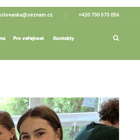
sslovanka@seznam.cz
+420 730 573 056
lna
Pro veřejnost
Kontakty